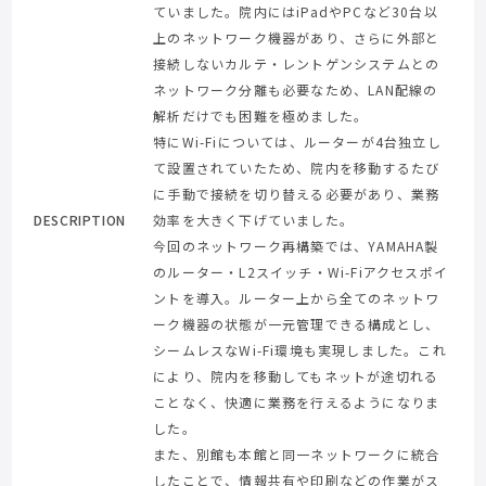
ていました。院内にはiPadやPCなど30台以
上のネットワーク機器があり、さらに外部と
接続しないカルテ・レントゲンシステムとの
ネットワーク分離も必要なため、LAN配線の
解析だけでも困難を極めました。
特にWi-Fiについては、ルーターが4台独立し
て設置されていたため、院内を移動するたび
に手動で接続を切り替える必要があり、業務
DESCRIPTION
効率を大きく下げていました。
今回のネットワーク再構築では、YAMAHA製
のルーター・L2スイッチ・Wi-Fiアクセスポイ
ントを導入。ルーター上から全てのネットワ
ーク機器の状態が一元管理できる構成とし、
シームレスなWi-Fi環境も実現しました。これ
により、院内を移動してもネットが途切れる
ことなく、快適に業務を行えるようになりま
した。
また、別館も本館と同一ネットワークに統合
したことで、情報共有や印刷などの作業がス