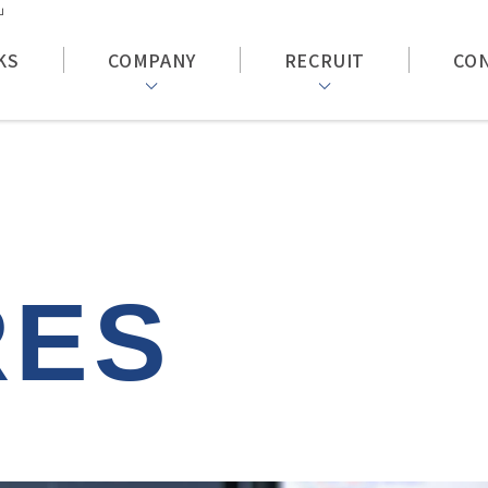
」
KS
COMPANY
RECRUIT
CO
RES